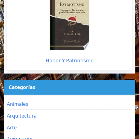
Honor Y Patriotismo
Categorías
Animales
Arquitectura
Arte