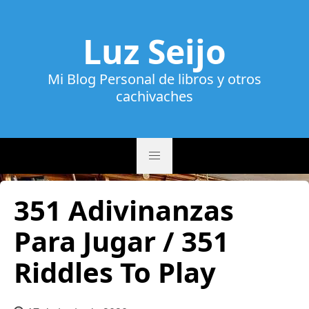
Luz Seijo
Mi Blog Personal de libros y otros
cachivaches
351 Adivinanzas
Para Jugar / 351
Riddles To Play