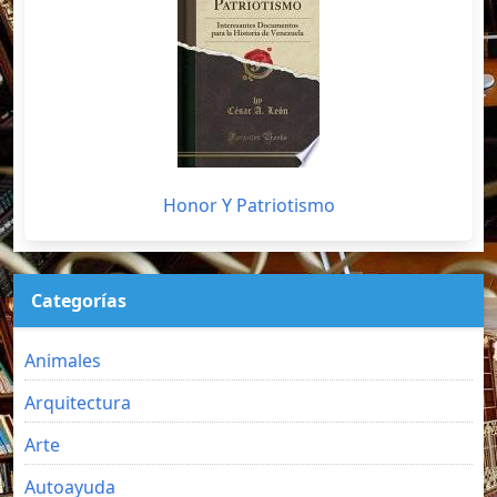
Honor Y Patriotismo
Categorías
Animales
Arquitectura
Arte
Autoayuda